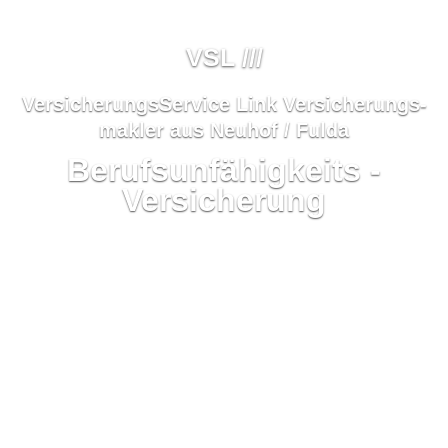
VSL ///
VersicherungsService Link Ver­sicherungs­
makler aus Neuhof / Fulda
Berufs­unfähig­keits -
Versicherung